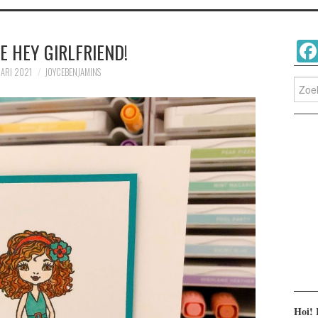
E HEY GIRLFRIEND!
ARI 2021
JOYCEBENJAMINS
Zoeke
naar:
Hoi! 