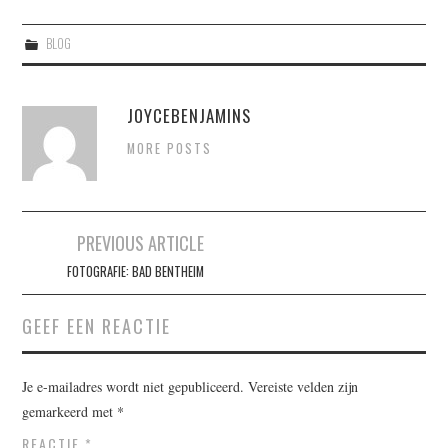
BLOG
JOYCEBENJAMINS
MORE POSTS
Berichtnavigatie
PREVIOUS ARTICLE
FOTOGRAFIE: BAD BENTHEIM
GEEF EEN REACTIE
Je e-mailadres wordt niet gepubliceerd.
Vereiste velden zijn
gemarkeerd met
*
REACTIE
*