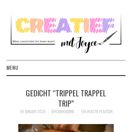
MENU
HOME
GEDICHT “TRIPPEL TRAPPEL
BLOG
TRIP”
OVER MIJ
26 JANUARI 2026
JOYCEBENJAMINS
EEN REACTIE PLAATSEN
CONTACT